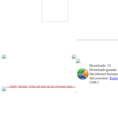
Downloads: 15
Downloads gesamt:
Am öftesten herunt
Am neuesten:
Radio
1596 ]
---
Bands, Künstler, Clubs und mehr aus der schwarzen Szene
---
Radio-Dextera
|
342,864 ein